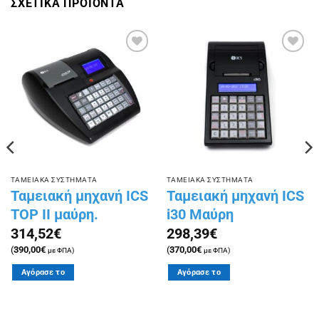
ΣΧΕΤΙΚΑ ΠΡΟΪΟΝΤΑ
Πρόσθήκη
Πρόσθήκη
στην
στην
λίστα
λίστα
επιθυμιών
επιθυμιών
ΤΑΜΕΙΑΚΑ ΣΥΣΤΗΜΑΤΑ
ΤΑΜΕΙΑΚΑ ΣΥΣΤΗΜΑΤΑ
Ταμειακή μηχανή ICS
Ταμειακή μηχανή ICS
TOP II μαύρη.
i30 Μαύρη
314,52
€
298,39
€
(
390,00
€
(
370,00
€
με ΦΠΑ)
με ΦΠΑ)
Αγόρασε το
Αγόρασε το