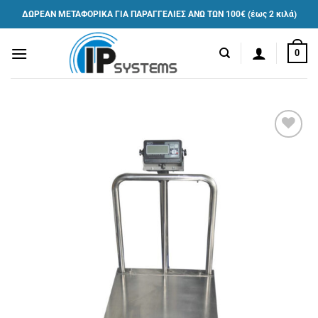
Μετάβαση
ΔΩΡΕΑΝ ΜΕΤΑΦΟΡΙΚΑ ΓΙΑ ΠΑΡΑΓΓΕΛΙΕΣ ΑΝΩ ΤΩΝ 100€ (έως 2 κιλά)
στο
περιεχόμενο
0
Πρόσθήκη
στην λίστα
επιθυμιών