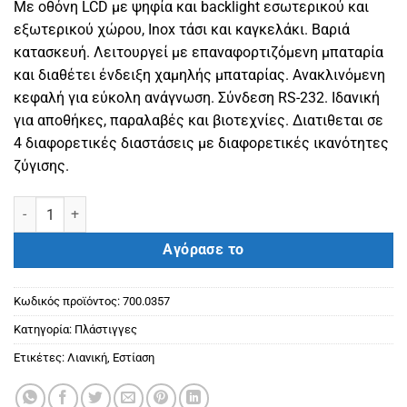
Με οθόνη LCD με ψηφία και backlight εσωτερικού και
εξωτερικού χώρου, Inox τάσι και καγκελάκι. Βαριά
κατασκευή. Λειτουργεί με επαναφορτιζόμενη μπαταρία
και διαθέτει ένδειξη χαμηλής μπαταρίας. Ανακλινόμενη
κεφαλή για εύκολη ανάγνωση. Σύνδεση RS-232. Ιδανική
για αποθήκες, παραλαβές και βιοτεχνίες. Διατιθεται σε
4 διαφορετικές διαστάσεις με διαφορετικές ικανότητες
ζύγισης.
Ζυγός πλάστιγγα ρεύματος - μπαταρίας ICS X2 - 80x80 - 600kg πο
Αγόρασε το
Κωδικός προϊόντος:
700.0357
Κατηγορία:
Πλάστιγγες
Ετικέτες:
Λιανική
,
Εστίαση