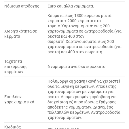
Νόμισμα αποδοχής
Euro και άλλα νομίσματα.
Κέρματα: έως 1300 ευρώ σε μικτά
κέρματα + 2000 κέρματα στο
ταμείο.Χαρτονομίσματα: έως 200
Χωρητικότητα σε
χαρτονομίσματα σε ανατροφοδοσία (για
κέρματα
ρέστα) και 400 στον
σωρευτή.Χαρτονομίσματα: έως 200
χαρτονομίσματα σε ανατροφοδοσία (για
ρέστα) και 400 στον σωρευτή.
Ταχύτητα
επικύρωσης
6 νομίσματα ανά δευτερόλεπτο
κερμάτων
Πολυμορφική χοάνη ικανή να χειριστεί
όλα τα μεγέθη κερμάτων. Αποδέκτης
χαρτονομισμάτων με νομίσματα για
Επιπλέον
ρέστα. Απομακρυσμένη πρόσβαση για
χαρακτηριστικά
διαχείριση εξ αποστάσεως.Γρήγορος
αποδέκτης νομισμάτων. Διανομέας
πολλαπλών κερμάτων. Ανατροφοδοσία
χαρτονομισμάτων.
Κωδικός