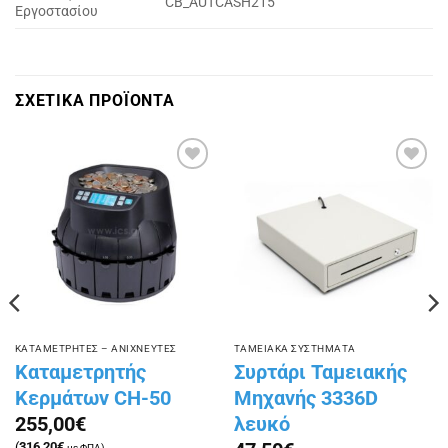
CB_AUTCASH215
Εργοστασίου
ΣΧΕΤΙΚΑ ΠΡΟΪΟΝΤΑ
Πρόσθήκη
Πρόσθήκη
στην
στην
λίστα
λίστα
επιθυμιών
επιθυμιών
ΚΑΤΑΜΕΤΡΗΤΕΣ – ΑΝΙΧΝΕΥΤΕΣ
ΤΑΜΕΙΑΚΑ ΣΥΣΤΗΜΑΤΑ
Καταμετρητής
Συρτάρι Ταμειακής
Κερμάτων CH-50
Μηχανής 3336D
λευκό
255,00
€
(
316,20
€
με ΦΠΑ)