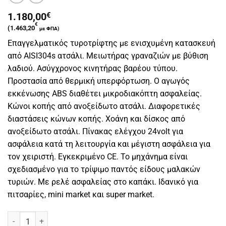
1.180,00
€
€
(
1.463,20
με ΦΠΑ)
Επαγγελματικός τυροτρίφτης με ενισχυμένη κατασκευή
από AISI304s ατσάλι. Μειωτήρας γραναζιών με βύθιση
λαδιού. Ασύγχρονος κινητήρας βαρέου τύπου.
Προστασία από θερμική υπερφόρτωση. Ο αγωγός
εκκένωσης ABS διαθέτει μικροδιακόπτη ασφαλείας.
Κώνοι κοπής από ανοξείδωτο ατσάλι. Διαφορετικές
διαστάσεις κώνων κοπής. Χοάνη και δίσκος από
ανοξείδωτο ατσάλι. Πίνακας ελέγχου 24volt για
ασφάλεια κατά τη λειτουργία και μέγιστη ασφάλεια για
τον χειριστή. Εγκεκριμένο CE. Το μηχάνημα είναι
σχεδιασμένο για το τρίψιμο παντός είδους μαλακών
τυριών. Με ρελέ ασφαλείας στο καπάκι. Ιδανικό για
πιτσαρίες, mini market και super market.
Τυροτρίφτης κώνος 1hp για μαλακά τυριά. Fama ποσότητα