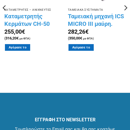
ΚΑΤΑΜΕΤΡΗΤΕΣ – ΑΝΙΧΝΕΥΤΕΣ
ΤΑΜΕΙΑΚΑ ΣΥΣΤΗΜΑΤΑ
Καταμετρητής
Ταμειακή μηχανή ICS
Κερμάτων CH-50
MICRO III μαύρη.
255,00
€
282,26
€
(
316,20
€
(
350,00
€
με ΦΠΑ)
με ΦΠΑ)
Αγόρασε το
Αγόρασε το
ΕΓΓΡΑΦΗ ΣΤΟ NEWSLETTER
Συμπληρώστε το Email σας και θα σας κρατάμε