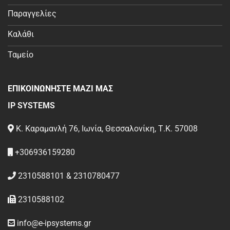
Παραγγελίες
Καλάθι
Ταμείο
ΕΠΙΚΟΙΝΩΝΗΣΤΕ ΜΑΖΙ ΜΑΣ
IP SYSTEMS
Κ. Καραμανλή 76, Ιωνία, Θεσσαλονίκη, Τ.Κ. 57008
+306936159280
2310588101 & 2310780477
2310588102
info@e-ipsystems.gr