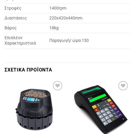
Στροφές
1400rpm
Διαστάσεις
220x420x440mm
Βάρος
18kg
Επιπλέον
Παραγωγή/ ώρα 150
Χαρακτηριστικά
ΣΧΕΤΙΚΑ ΠΡΟΪΟΝΤΑ
Πρόσθήκη
Πρόσθήκη
στην
στην
λίστα
λίστα
επιθυμιών
επιθυμιών