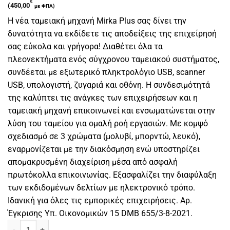
€
(
450,00
με ΦΠΑ)
Η νέα ταμειακή μηχανή Mirka Plus σας δίνει την
δυνατότητα να εκδίδετε τις αποδείξεις της επιχείρησή
σας εύκολα και γρήγορα! Διαθέτει όλα τα
πλεονεκτήματα ενός σύγχρονου ταμειακού συστήματος,
συνδέεται με εξωτερικό πληκτρολόγιο USB, scanner
USB, υπολογιστή, ζυγαριά και οθόνη. Η συνδεσιμότητά
της καλύπτει τις ανάγκες των επιχειρήσεων και η
ταμειακή μηχανή επικοινωνεί και ενσωματώνεται στην
λύση του ταμείου για ομαλή ροή εργασιών. Με κομψό
σχεδιασμό σε 3 χρώματα (μολυβί, μπορντώ, λευκό),
εναρμονίζεται με την διακόσμηση ενώ υποστηρίζει
απομακρυσμένη διαχείριση μέσα από ασφαλή
πρωτόκολλα επικοινωνίας. Εξασφαλίζει την διαφύλαξη
των εκδιδομένων δελτίων με ηλεκτρονικό τρόπο.
Ιδανική για όλες τις εμπορικές επιχειρήσεις. Αρ.
Έγκρισης Υπ. Οικονομικών 15 DMB 655/3-8-2021.
Ταμειακή μηχανή Mirka Plus μαύρη. ποσότητα