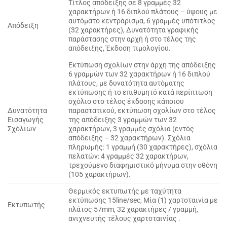
Τίτλος απόδειξης σε 8 γραμμές 32
χαρακτήρων ή 16 διπλού πλάτους – ύψους με
αυτόματο κεντράρισμα, 6 γραμμές υπότιτλος
Απόδειξη
(32 χαρακτήρες), Δυνατότητα γραφικής
παράστασης στην αρχή ή στο τέλος της
απόδειξης, Έκδοση τιμολογίου.
Εκτύπωση σχολίων στην άρχη της απόδειξης
6 γραμμών των 32 χαρακτήρων ή 16 διπλού
πλάτους, με δυνατότητα αυτόματης
εκτύπωσης ή το επιθυμητό κατά περίπτωση
σχόλιο στο τέλος έκδοσης κάποιου
Δυνατότητα
παραστατικού, εκτύπωση σχολίων στο τέλος
Εισαγωγής
της απόδειξης 3 γραμμών των 32
Σχόλιων
χαρακτήρων, 3 γραμμές σχόλια (εντός
απόδειξης – 32 χαρακτήρων). Σχόλια
πληρωμής: 1 γραμμή (30 χαρακτήρες), σχόλια
πελατών: 4 γραμμές 32 χαρακτήρων,
τρεχούμενο διαφημιστικό μήνυμα στην οθόνη
(105 χαρακτήρων).
Θερμικός εκτυπωτής με ταχύτητα
εκτύπωσης 15line/sec, Μία (1) χαρτοταινία με
Εκτυπωτής
πλάτος 57mm, 32 χαρακτήρες / γραμμή,
ανιχνευτής τέλους χαρτοταινίας .