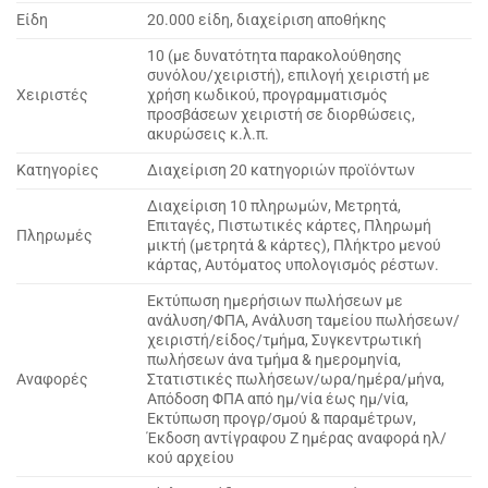
Είδη
20.000 είδη, διαχείριση αποθήκης
10 (με δυνατότητα παρακολούθησης
συνόλου/χειριστή), επιλογή χειριστή με
Χειριστές
χρήση κωδικού, προγραμματισμός
προσβάσεων χειριστή σε διορθώσεις,
ακυρώσεις κ.λ.π.
Κατηγορίες
Διαχείριση 20 κατηγοριών προϊόντων
Διαχείριση 10 πληρωμών, Μετρητά,
Επιταγές, Πιστωτικές κάρτες, Πληρωμή
Πληρωμές
μικτή (μετρητά & κάρτες), Πλήκτρο μενού
κάρτας, Αυτόματος υπολογισμός ρέστων.
Εκτύπωση ημερήσιων πωλήσεων με
ανάλυση/ΦΠΑ, Ανάλυση ταμείου πωλήσεων/
χειριστή/είδος/τμήμα, Συγκεντρωτική
πωλήσεων άνα τμήμα & ημερομηνία,
Αναφορές
Στατιστικές πωλήσεων/ωρα/ημέρα/μήνα,
Απόδοση ΦΠΑ από ημ/νία έως ημ/νία,
Εκτύπωση προγρ/σμού & παραμέτρων,
Έκδοση αντίγραφου Ζ ημέρας αναφορά ηλ/
κού αρχείου