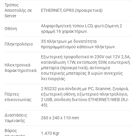
Τρόπος
Αποστολής σε
ETHERNET, GPRS (προαιρετικά)
Server
Αλφαριθμητική τύπου LCD, φωτιζόμενη 2
Οθόνη
γραμμή 16 χαρακτήρων.
35 πλήκτρων με δυνατότητα
Πληκτρολόγιο
προγραμματισμού κάποιων πλήκτρων.
Εξωτερική τροφοδοτικό in 230V out 12V 2,5A,
κατανάλωση 17W, εκτύπωση 53W, εσωτερική
Ηλεκτρονικά
μπαταρία (προαιρετικά), αυτονομία
Χαρακτηριστικά
εσωτερικής μπαταρίας 8 ωρών συνεχούς
λειτουργίας.
2 RS232 για σύνδεση με PC, Scanner, ζυγαριά,
Πόρτες
εξωτερική οθόνη, εξωτερικό πληκτρολόγιο,
επικοινωνίας
2 USB, σύνδεση δικτύου ETHERNET/WEB (RJ-
45).
Διαστάσεις
260 x 240 x 110 mm
ταμειακής
Βάρος
1.470 Kgr