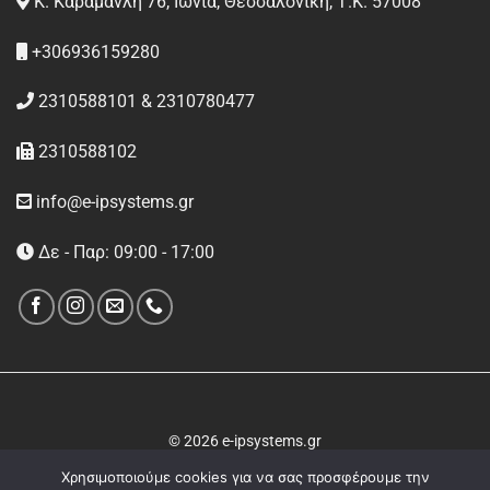
Κ. Καραμανλή 76, Ιωνία, Θεσσαλονίκη, Τ.Κ. 57008
+306936159280
2310588101 & 2310780477
2310588102
info@e-ipsystems.gr
Δε - Παρ: 09:00 - 17:00
© 2026 e-ipsystems.gr
Χρησιμοποιούμε cookies για να σας προσφέρουμε την