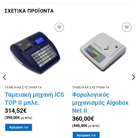
ΣΧΕΤΙΚΑ ΠΡΟΪΟΝΤΑ
Πρόσθήκη
Πρόσθήκη
στην
στην
λίστα
λίστα
επιθυμιών
επιθυμιών
ΤΑΜΕΙΑΚΑ ΣΥΣΤΗΜΑΤΑ
ΤΑΜΕΙΑΚΑ ΣΥΣΤΗΜΑΤΑ
Ταμειακή μηχανή ICS
Φορολογικός
TOP II μπλε.
μηχανισμός Algobox
Net II
314,52
€
360,00
€
(
390,00
€
με ΦΠΑ)
(
446,40
€
με ΦΠΑ)
Αγόρασε το
Αγόρασε το