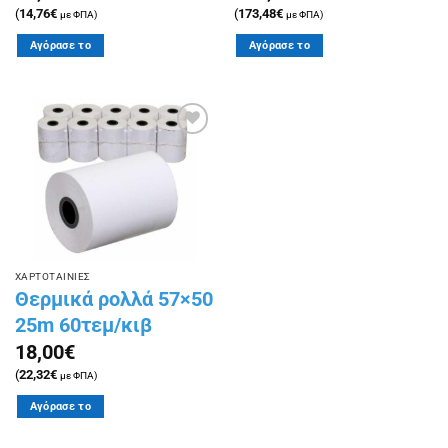
(
14,76
€
(
173,48
€
με ΦΠΑ)
με ΦΠΑ)
Αγόρασε το
Αγόρασε το
Πρόσθήκη
στην
λίστα
επιθυμιών
ΧΑΡΤΟΤΑΙΝΙΕΣ
Θερμικά ρολλά 57×50
25m 60τεμ/κιβ
18,00
€
(
22,32
€
με ΦΠΑ)
Αγόρασε το