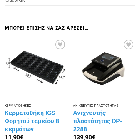
ταμειακής
ΜΠΟΡΕΙ ΕΠΙΣΗΣ ΝΑ ΣΑΣ ΑΡΕΣΕΙ…
Πρόσθήκη
Πρόσθήκη
στην
στην
λίστα
λίστα
επιθυμιών
επιθυμιών
ΚΕΡΜΑΤΟΘΗΚΕΣ
ΑΝΙΧΝΕΥΤΕΣ ΠΛΑΣΤΟΤΗΤΑΣ
Κερματοθήκη ICS
Ανιχνευτής
Φορητού ταμείου 8
πλαστότητας DP-
κερμάτων
2288
11,90
€
139,90
€