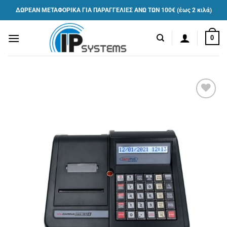
Μετάβαση
ΔΩΡΕΑΝ ΜΕΤΑΦΟΡΙΚΑ ΓΙΑ ΠΑΡΑΓΓΕΛΙΕΣ ΑΝΩ ΤΩΝ 100€ (έως 2 κιλά)
στο
περιεχόμενο
0
Πρόσθήκη
στην λίστα
επιθυμιών