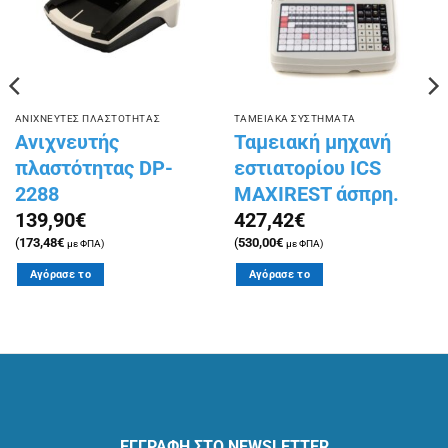
ΑΝΙΧΝΕΥΤΕΣ ΠΛΑΣΤΟΤΗΤΑΣ
ΤΑΜΕΙΑΚΑ ΣΥΣΤΗΜΑΤΑ
Ανιχνευτής
Ταμειακή μηχανή
πλαστότητας DP-
εστιατορίου ICS
2288
MAXIREST άσπρη.
139,90
€
427,42
€
(
173,48
€
(
530,00
€
με ΦΠΑ)
με ΦΠΑ)
Αγόρασε το
Αγόρασε το
ΕΓΓΡΑΦΗ ΣΤΟ NEWSLETTER