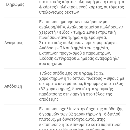
πιστωτικές κάρτες, πληρωμή μικτή (μετρητά
Πληρωμές
& κάρτες), πλήκτρο μενού κάρτας, αυτόματος
υπολογισμός ρέστων
Εκτύπωση ημερήσιων πωλήσεων με
ανάλυση/ΦΠΑ, Ανάλυση ταμείου πωλήσεων /
χειριστή / είδος / τμήμα, Συγκεντρωτική
πωλήσεων άνα τμήμα & ημερομηνία,
Αναφορές
Στατιστικές πωλήσεων ωρα/ημέρα/μήνα,
Απόδοση ΦΠΑ από ημ/νία έως ημ/νία,
Εκτύπωση προγρ/σμού & παραμέτρων,
Έκδοση αντίγραφου Ζ ημέρας αναφορά ηλ/
κού αρχείου
Τίτλος απόδειξης σε 8 γραμμές 32
χαρακτήρων ή 16 διπλού πλάτους – ύψους με
αυτόματο κεντράρισμα, 6 γραμμές υπότιτλος
Απόδειξη
(32 χαρακτήρες), δυνατότητα γραφικής
παράστασης στην αρχή ή στο τέλος της
απόδειξης
Εκτύπωση σχολίων στην άρχη της απόδειξης
6 γραμμών των 32 χαρακτήρων ή 16 διπλού
πλάτους, με δυνατότητα αυτόματης
εκτύπωσης ή το επιθυμητό κατά περίπτωση
σχόλιο στο τέλος έκδοσης κάποιου