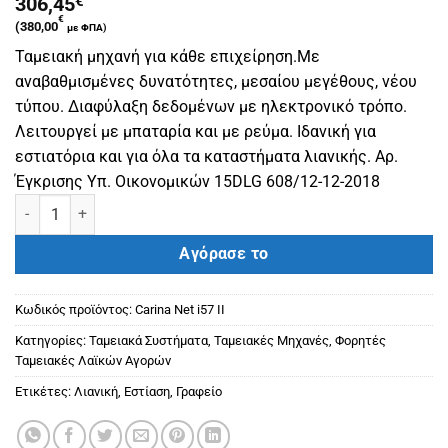
306,45
€
€
(
380,00
με ΦΠΑ)
Ταμειακή μηχανή για κάθε επιχείρηση.Με
αναβαθμισμένες δυνατότητες, μεσαίου μεγέθους, νέου
τύπου. Διαφύλαξη δεδομένων με ηλεκτρονικό τρόπο.
Λειτουργεί με μπαταρία και με ρεύμα. Ιδανική για
εστιατόρια και για όλα τα καταστήματα λιανικής. Αρ.
Έγκρισης Υπ. Οικονομικών 15DLG 608/12-12-2018
Ταμειακή μηχανή Info Carina Net i57 II ποσότητα
Αγόρασε το
Κωδικός προϊόντος:
Carina Net i57 II
Κατηγορίες:
Ταμειακά Συστήματα
,
Ταμειακές Μηχανές
,
Φορητές
Ταμειακές Λαϊκών Αγορών
Ετικέτες:
Λιανική
,
Εστίαση
,
Γραφείο