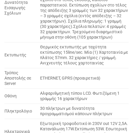
Δυνατότητα
παραστατικού. Εκτύπωση σχολίων στο τέλος
Εισαγωγής
της απόδειξης 3 γραμμές των 32 χαρακτήρων
Σχόλιων
– 3 γραμμές σχόλια (εντός απόδειξης – 32
χαρακτήρων). Σχόλια πληρωμής: 1 γραμμή
(30 χαρακτήρες).Σχόλια πελατών: 4 γραμμές
32 χαρακτήρων. Τρεχούμενο διαφημιστικό
μήνυμα στην οθόνη (105 χαρακτήρων)
Θερμικός εκτυπωτής με ταχύτητα
εκτύπωσης 15line/sec. Μία (1) Χαρτοταινία με
Εκτυπωτής
πλάτος 57mm. 32 χαρακτήρες / γραμμή.
Ανιχνευτής τέλους χαρτοταινίας
Τρόπος
Αποστολής σε
ETHERNET, GPRS (προαιρετικά)
Server
Αλφαριθμητική τύπου LCD. Φωτιζόμενη 1
Οθόνη
γραμμής 16 χαρακτήρων
30 πλήκτρων με δυνατότητα
Πληκτρολόγιο
προγραμματισμού κάποιων πλήκτρων
Εξωτερική τροφοδοτικό in 230V out 12V 2,5A.
Κατανάλωση 17W.Εκτύπωση 53W. Εσωτερική
Ηλεκτρονικά