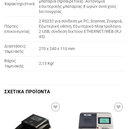
μπαταρία (προαιρετικά). Αυτονομία
Χαρακτηριστικά
εσωτερικής μπαταρίας 8 ωρών συνεχούς
λειτουργίας
2 RS232 για σύνδεση με PC, Scanner, Ζυγαριά,
Πόρτες
Εξωτερική οθόνη, Εξωτερικό πληκτρολόγιο,
επικοινωνίας
2 USB, σύνδεση δικτύου ETHERNET/WEB (RJ-
45)
Διαστάσεις
270 x 240 x 110 mm
ταμειακής
Βάρος
2,13 Kgr
ταμειακής
ΣΧΕΤΙΚΑ ΠΡΟΪΟΝΤΑ
Πρόσθήκη
Πρόσθήκη
στην
στην
λίστα
λίστα
επιθυμιών
επιθυμιών