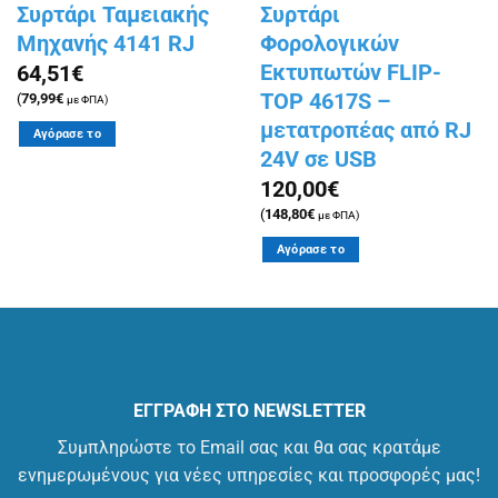
Συρτάρι Ταμειακής
Συρτάρι
Μηχανής 4141 RJ
Φορολογικών
Εκτυπωτών FLIP-
64,51
€
TOP 4617S –
(
79,99
€
με ΦΠΑ)
μετατροπέας από RJ
Αγόρασε το
24V σε USB
120,00
€
(
148,80
€
με ΦΠΑ)
Αγόρασε το
ΕΓΓΡΑΦΗ ΣΤΟ NEWSLETTER
Συμπληρώστε το Email σας και θα σας κρατάμε
ενημερωμένους για νέες υπηρεσίες και προσφορές μας!