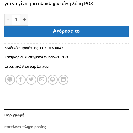
για να γίνει μια ολοκληρωμένη λύση POS.
Sunmi D2S 15,6" mono screen, 2/8, Printer, WiFi, Android 7,1 ποσότη
Αγόρασε το
Κωδικός προϊόντος:
007-015-0047
Κατηγορία:
Συστήματα Windows POS
Ετικέτες:
Λιανική
,
Εστίαση
Περιγραφή
Επιπλέον πληροφορίες