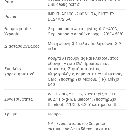
Ports
USB debug port x1
INPUT: AC100~240V/1.7A, OUTPUT:
Ρεύμα
DC24V/2.5A
Θερμοκρασία/
Θερμοκρασία λειτουργίας: 0°C~40°C,
Υγρασία
Θερμοκρασία αποθήκευσης : -20°C~60°C.
Μονή οθόνη: 3.1 κιλά / διπλή οθόνη: 3.9
Διαστάσεις/Βάρος
κιλά
Κουμπί λειτουργίας και κλειδώματος
οθόνης. Ηχείο 3W. Προαιρετικές
Επιπλέον
συσκευές: Συρτάρι ταμείου,
χαρακτηριστικά
πληκτρολόγιο, κάμερα. External Memory
Card: Υποστηρίζει MicroSD (TF), Μέχρι
64G.
Wi-Fi: 2.4G/5.0GHz, Υποστηρίζει IEEE
Συνδεσιμότητα
802.11 b/g/n. Bluetooth: Υποστηρίζει
Bluetooth2.1/3.0/4.2, Υποστηρίζει BLE
Χρώμα
Μαύρο
ΝΑΙ, Ενσωματωμένος θερμικός
εκτυπωτής Seiko 58mm, ταχύτητα