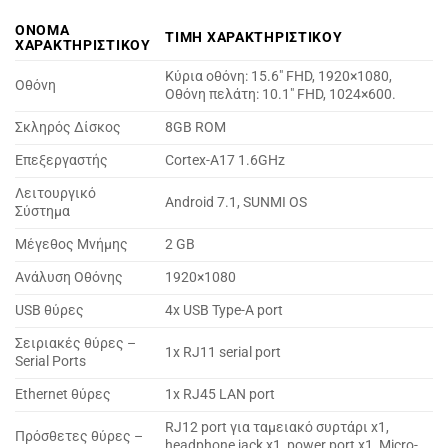
ΟΝΟΜΑ
ΤΙΜΗ ΧΑΡΑΚΤΗΡΙΣΤΙΚΟΥ
ΧΑΡΑΚΤΗΡΙΣΤΙΚΟΥ
Κύρια οθόνη: 15.6″ FHD, 1920×1080,
Οθόνη
Οθόνη πελάτη: 10.1″ FHD, 1024×600.
Σκληρός Δίσκος
8GB ROM
Επεξεργαστής
Cortex-A17 1.6GHz
Λειτουργικό
Android 7.1, SUNMI OS
Σύστημα
Μέγεθος Μνήμης
2 GB
Ανάλυση Οθόνης
1920×1080
USB θύρες
4x USB Type-A port
Σειριακές θύρες –
1x RJ11 serial port
Serial Ports
Ethernet θύρες
1x RJ45 LAN port
RJ12 port για ταμειακό συρτάρι x1,
Πρόσθετες θύρες –
headphone jack x1, power port x1, Micro-