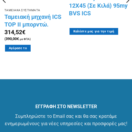
12X45 (Σε Kιλά) 95my
ΤΑΜΕΙΑΚΑ ΣΥΣΤΗΜΑΤΑ
BVS ICS
Ταμειακή μηχανή ICS
TOP II μπορντώ.
314,52
€
Καλέστε μας για την τιμή
(
390,00
€
με ΦΠΑ)
Αγόρασε το
ΕΓΓΡΑΦΗ ΣΤΟ NEWSLETTER
Συμπληρώστε το Email σας και θα σας κρατάμε
ενημερωμένους για νέες υπηρεσίες και προσφορές μας!