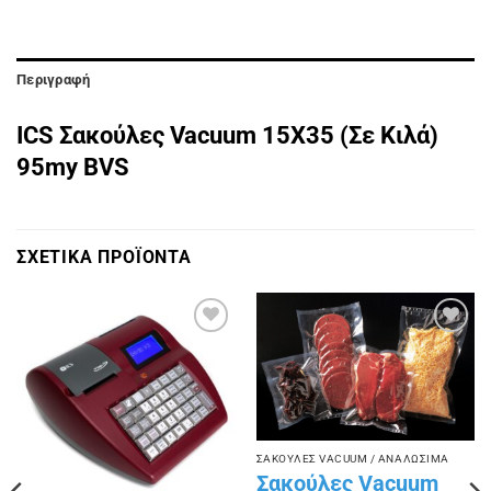
Περιγραφή
ICS Σακούλες Vacuum 15X35 (Σε Kιλά)
95my BVS
ΣΧΕΤΙΚΑ ΠΡΟΪΟΝΤΑ
Πρόσθήκη
Πρόσθήκη
στην
στην
λίστα
λίστα
επιθυμιών
επιθυμιών
ΣΑΚΟΥΛΕΣ VACUUM / ΑΝΑΛΩΣΙΜΑ
Σακούλες Vacuum