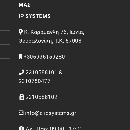
ΜΑΣ
IP SYSTEMS
Κ. Καραμανλή 76, Ιωνία,
Θεσσαλονίκη, Τ.Κ. 57008
+306936159280
2310588101 &
2310780477
2310588102
info@e-ipsystems.gr
Δε - Παρ: 09:00 - 17:00