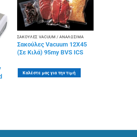
ίστα
στην λίστα
ιών
επιθυμιών
ΣΑΚΟΥΛΕΣ VACUUM / ΑΝΑΛΩΣΙΜΑ
Σακούλες Vacuum 12X45
(Σε Kιλά) 95my BVS ICS
y
Καλέστε μας για την τιμή
d