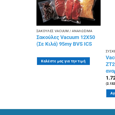
στην λίστα
στην λίστα
επιθυμιών
επιθυμιών
 / ΑΝΑΛΩΣΙΜΑ
ΣΑΚΟΥΛΕΣ VACUUM / ΑΝΑΛΩΣΙΜΑ
cuum 12X40
Σακούλες Vacuum 12X50
y BVS ICS
(Σε Kιλά) 95my BVS ICS
ΣΥΣΚ
Vac
 την τιμή
Καλέστε μας για την τιμή
ZT2
ανα
1.7
(
2.132
Αγ