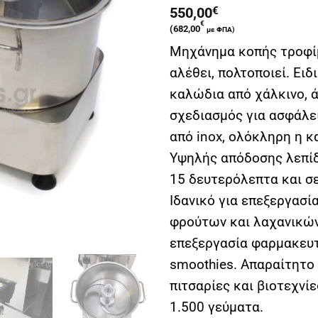
550,00
€
€
(
682,00
με ΦΠΑ)
Μηχάνημα κοπής τροφίμω
αλέθει, πολτοποιεί. Ει
καλώδια από χάλκινο, 
σχεδιασμός για ασφάλει
από inox, ολόκληρη η 
Υψηλής απόδοσης λεπίδα
15 δευτερόλεπτα και σε
Ιδανικό για επεξεργασί
φρούτων και λαχανικών
επεξεργασία φαρμακευ
smoothies. Απαραίτητο 
πιτσαρίες και βιοτεχνί
1.500 γεύματα.