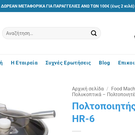
ΔΩΡΕΑΝ ΜΕΤΑΦΟΡΙΚΑ ΓΙΑ ΠΑΡΑΓΓΕΛΙΕΣ ΑΝΩ ΤΩΝ 100€ (έως 2 κιλά)
Αναζήτηση
για:
ή
Η Εταιρεία
Συχνές Ερωτήσεις
Blog
Επικο
Αρχική σελίδα
/
Food Machi
Πολυκοπτικά – Πολτοποιητ
Πολτοποιητής
Πρόσθήκη
στην
HR-6
λίστα
επιθυμιών