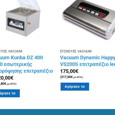
στην λίστα
στην λ
επιθυμιών
επιθυμ
ΕΥΕΣ VACUUM
ΣΥΣΚΕΥΕΣ VACUUM
uum Kunba DZ 400
Vacuum Dynamic Happ
0 εσωτερικής
VS200S επιτραπέζιο le
ρρόφησης επιτραπέζιο
175,00
€
20,00
€
(
217,00
€
με ΦΠΑ)
,80
€
με ΦΠΑ)
Αγόρασε το
όρασε το