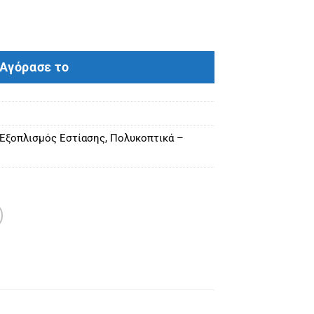
άνημα HR-6 ποσότητα
Αγόρασε το
 Εξοπλισμός Εστίασης
,
Πολυκοπτικά –