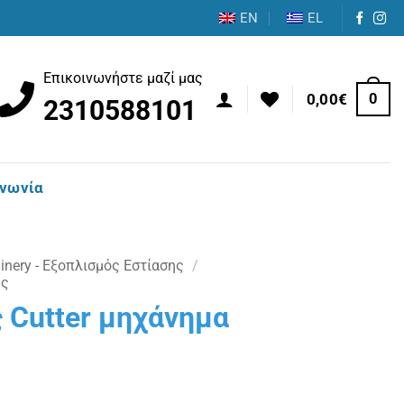
EN
EL
Επικοινωνήστε μαζί μας
0
0,00
€
2310588101
ινωνία
nery - Εξοπλισμός Εστίασης
/
ές
 Cutter μηχάνημα