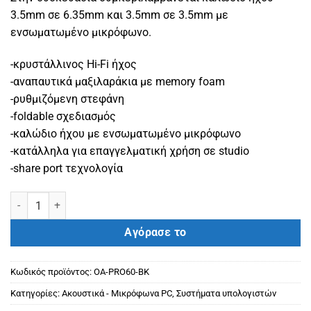
3.5mm σε 6.35mm και 3.5mm σε 3.5mm με
ενσωματωμένο μικρόφωνο.
-κρυστάλλινος Hi-Fi ήχος
-αναπαυτικά μαξιλαράκια με memory foam
-ρυθμιζόμενη στεφάνη
-foldable σχεδιασμός
-καλώδιο ήχου με ενσωματωμένο μικρόφωνο
-κατάλληλα για επαγγελματική χρήση σε studio
-share port τεχνολογία
ONEODIO headset Studio Pro 60, 6.35mm & 3.5mm σύνδεση, Hi-Fi 
Αγόρασε το
Κωδικός προϊόντος:
OA-PRO60-BK
Κατηγορίες:
Ακουστικά - Μικρόφωνα PC
,
Συστήματα υπολογιστών