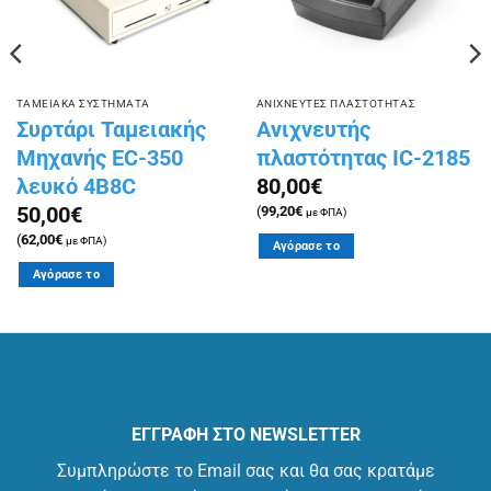
ΤΑΜΕΙΑΚΑ ΣΥΣΤΗΜΑΤΑ
ΑΝΙΧΝΕΥΤΕΣ ΠΛΑΣΤΟΤΗΤΑΣ
Συρτάρι Ταμειακής
Ανιχνευτής
Μηχανής EC-350
πλαστότητας IC-2185
λευκό 4B8C
80,00
€
50,00
€
(
99,20
€
με ΦΠΑ)
(
62,00
€
με ΦΠΑ)
Αγόρασε το
Αγόρασε το
ΕΓΓΡΑΦΗ ΣΤΟ NEWSLETTER
Συμπληρώστε το Email σας και θα σας κρατάμε