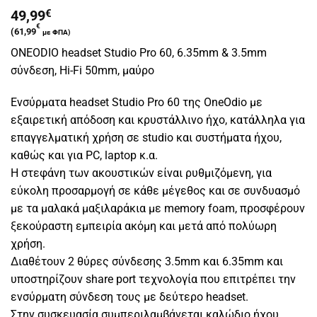
49,99
€
€
(
61,99
με ΦΠΑ)
ONEODIO headset Studio Pro 60, 6.35mm & 3.5mm
σύνδεση, Hi-Fi 50mm, μαύρο
Ενσύρματα headset Studio Pro 60 της OneOdio με
εξαιρετική απόδοση και κρυστάλλινο ήχο, κατάλληλα για
επαγγελματική χρήση σε studio και συστήματα ήχου,
καθώς και για PC, laptop κ.α.
Η στεφάνη των ακουστικών είναι ρυθμιζόμενη, για
εύκολη προσαρμογή σε κάθε μέγεθος και σε συνδυασμό
με τα μαλακά μαξιλαράκια με memory foam, προσφέρουν
ξεκούραστη εμπειρία ακόμη και μετά από πολύωρη
χρήση.
Διαθέτουν 2 θύρες σύνδεσης 3.5mm και 6.35mm και
υποστηρίζουν share port τεχνολογία που επιτρέπει την
ενσύρματη σύνδεση τους με δεύτερο headset.
Στην συσκευασία συμπεριλαμβάνεται καλώδιο ήχου