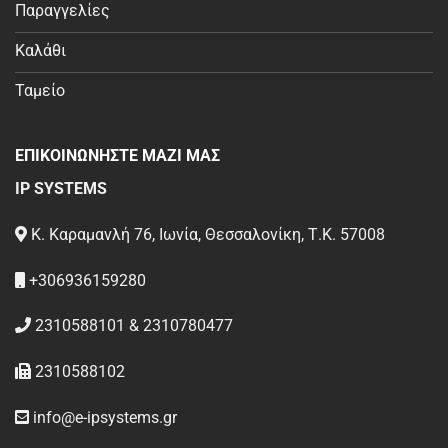
Παραγγελίες
Καλάθι
Ταμείο
ΕΠΙΚΟΙΝΩΝΗΣΤΕ ΜΑΖΙ ΜΑΣ
IP SYSTEMS
Κ. Καραμανλή 76, Ιωνία, Θεσσαλονίκη, Τ.Κ. 57008
+306936159280
2310588101 & 2310780477
2310588102
info@e-ipsystems.gr