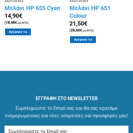
ΑΝΑΛΩΣΙΜΑ
ΑΝΑΛΩΣΙΜΑ
Μελάνι HP 655 Cyan
Μελάνι HP 651
Colour
14,90
€
21,50
€
(
18,48
€
με ΦΠΑ)
(
26,66
€
με ΦΠΑ)
Αγόρασε το
Αγόρασε το
h
ΕΓΓΡΑΦΗ ΣΤΟ NEWSLETTER
Συμπληρώστε το Email σας και θα σας κρατάμε
ενημερωμένους για νέες υπηρεσίες και προσφορές μας!