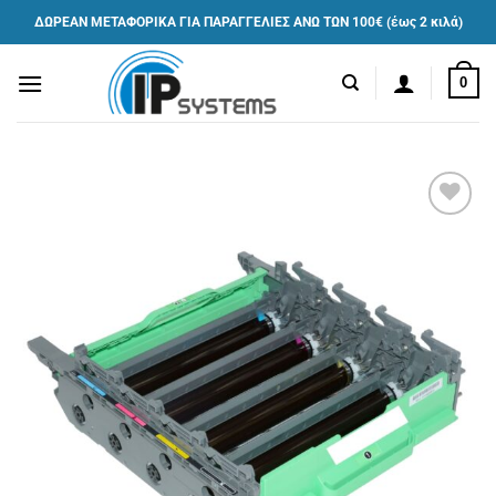
Μετάβαση
ΔΩΡΕΑΝ ΜΕΤΑΦΟΡΙΚΑ ΓΙΑ ΠΑΡΑΓΓΕΛΙΕΣ ΑΝΩ ΤΩΝ 100€ (έως 2 κιλά)
στο
περιεχόμενο
0
Πρόσθήκη
στην λίστα
επιθυμιών