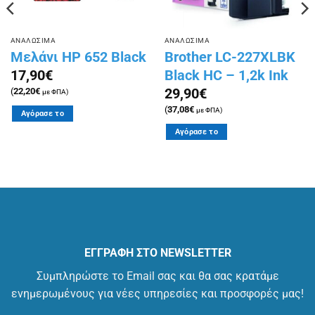
ΑΝΑΛΩΣΙΜΑ
ΑΝΑΛΩΣΙΜΑ
Μελάνι HP 652 Black
Brother LC-227XLBK
Black HC – 1,2k Ink
17,90
€
29,90
€
(
22,20
€
με ΦΠΑ)
(
37,08
€
με ΦΠΑ)
Αγόρασε το
Αγόρασε το
ΕΓΓΡΑΦΗ ΣΤΟ NEWSLETTER
Συμπληρώστε το Email σας και θα σας κρατάμε
ενημερωμένους για νέες υπηρεσίες και προσφορές μας!