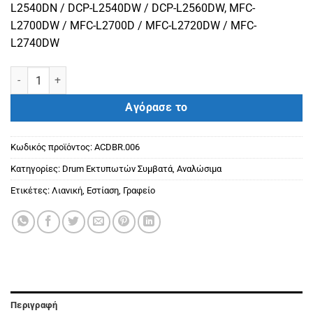
L2540DN / DCP-L2540DW / DCP-L2560DW, MFC-
L2700DW / MFC-L2700D / MFC-L2720DW / MFC-
L2740DW
BROTHER ΣΥΜΒΑΤΟ DRUM DR2300 / DR630 BLACK(12000) BUSINE
Αγόρασε το
Κωδικός προϊόντος:
ACDBR.006
Κατηγορίες:
Drum Εκτυπωτών Συμβατά
,
Αναλώσιμα
Ετικέτες:
Λιανική
,
Εστίαση
,
Γραφείο
Περιγραφή