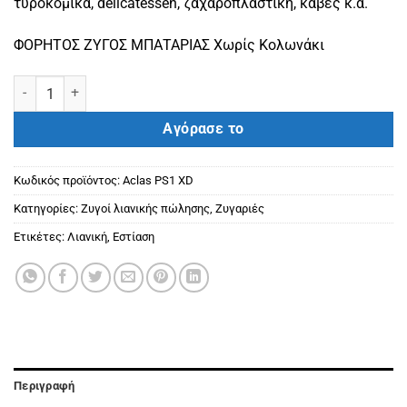
τυροκομικά, delicatessen, ζαχαροπλαστική, κάβες κ.α.
ΦΟΡΗΤΟΣ ΖΥΓΟΣ ΜΠΑΤΑΡΙΑΣ Χωρίς Κολωνάκι
Ζυγαριά φορητή μπαταρίας Aclas PS1 XD ποσότητα
Αγόρασε το
Κωδικός προϊόντος:
Aclas PS1 XD
Κατηγορίες:
Ζυγοί λιανικής πώλησης
,
Ζυγαριές
Ετικέτες:
Λιανική
,
Εστίαση
Περιγραφή