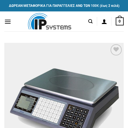
Μετάβαση
ΔΩΡΕΑΝ ΜΕΤΑΦΟΡΙΚΑ ΓΙΑ ΠΑΡΑΓΓΕΛΙΕΣ ΑΝΩ ΤΩΝ 100€ (έως 2 κιλά)
στο
περιεχόμενο
0
Πρόσθήκη
στην λίστα
επιθυμιών