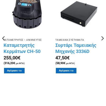
Πρόσθήκη
Πρόσθήκη
στην
στην
λίστα
λίστα
επιθυμιών
επιθυμιών
ΚΑΤΑΜΕΤΡΗΤΕΣ – ΑΝΙΧΝΕΥΤΕΣ
ΤΑΜΕΙΑΚΑ ΣΥΣΤΗΜΑΤΑ
Καταμετρητής
Συρτάρι Ταμειακής
Κερμάτων CH-50
Μηχανής 3336D
255,00
€
47,50
€
(
316,20
€
(
58,90
€
με ΦΠΑ)
με ΦΠΑ)
Αγόρασε το
Αγόρασε το